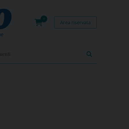
Area riservata
0
prodotti
menti