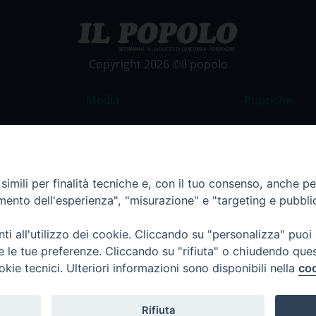
Copyright 2026 ©Il popolo
Media
Rubriche
Foto
Commento al
Video
La Parola del
Costume e So
imili per finalità tecniche e, con il tuo consenso, anche per 
amento dell'esperienza", "misurazione" e "targeting e pubbli
Apostolato de
Parrocchie
i all'utilizzo dei cookie. Cliccando su "personalizza" puoi
Regione FVG
re le tue preferenze. Cliccando su "rifiuta" o chiudendo que
okie tecnici. Ulteriori informazioni sono disponibili nella
coo
Rifiuta