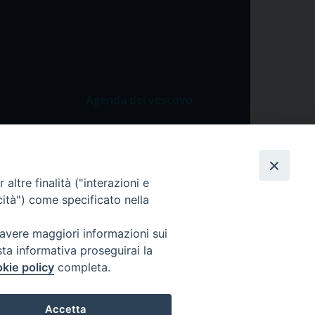
Agenda del vescovo
 Vangelo
Agenda del vescovo
 Papa
cietà
altre finalità ("interazioni e
cità") come specificato nella
lla Preghiera
 avere maggiori informazioni sui
sta informativa proseguirai la
kie policy
completa.
Accetta