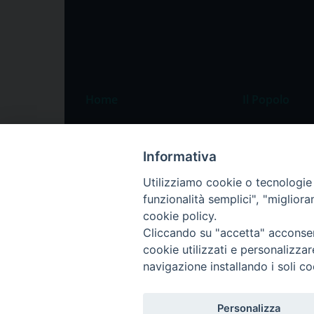
Home
Il Popolo
Speciali
Il settimanale
Pordenone
Chi siamo
Informativa
Portogruaro
La redazione
Utilizziamo cookie o tecnologie s
funzionalità semplici", "miglior
Friuli Occidentale
Pubblicità
cookie policy.
Veneto Orientale
Cliccando su "accetta" acconsent
Diocesi
cookie utilizzati e personalizza
navigazione installando i soli co
Personalizza