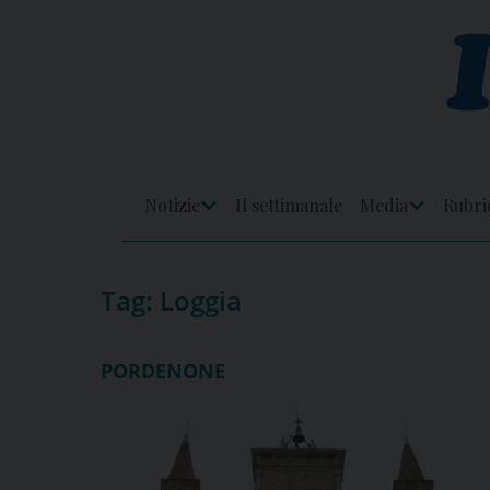
Skip
to
content
Notizie
Il settimanale
Media
Rubri
Apri
Apri
Menu
Menu
Tag:
Loggia
PORDENONE