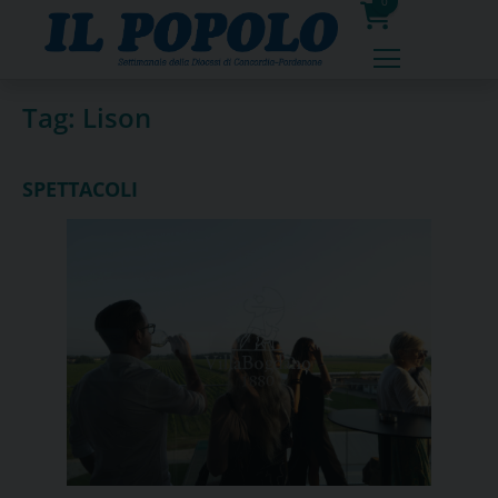
Skip
0
to
prodotti
content
Tag:
Lison
SPETTACOLI