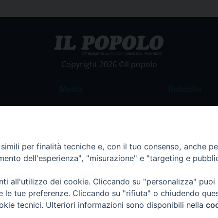
Copyright 2026 ©Il popolo
Media
Rubriche
Foto
Commento al
Video
La Parola del
Costume e So
imili per finalità tecniche e, con il tuo consenso, anche per 
amento dell'esperienza", "misurazione" e "targeting e pubbli
Apostolato de
Parrocchie
i all'utilizzo dei cookie. Cliccando su "personalizza" puoi
Regione FVG
re le tue preferenze. Cliccando su "rifiuta" o chiudendo que
okie tecnici. Ulteriori informazioni sono disponibili nella
coo