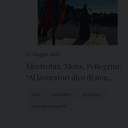
21 Maggio 2026
Electrolux. Mons. Pellegrini:
“Ai lavoratori dico di non
mollare. All’azienda, di non
Crisi
Lavoratori
Sindacato
dimenticare famiglie e
Vescovo Pellegrini
persone”