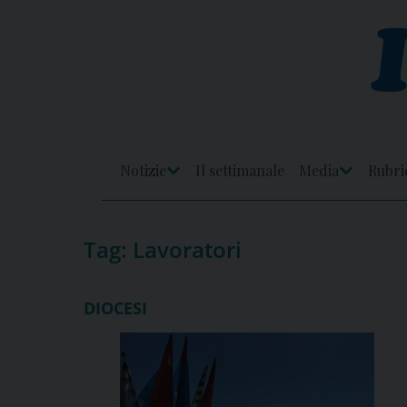
Skip
to
content
Notizie
Il settimanale
Media
Rubri
Apri
Apri
Menu
Menu
Tag:
Lavoratori
DIOCESI