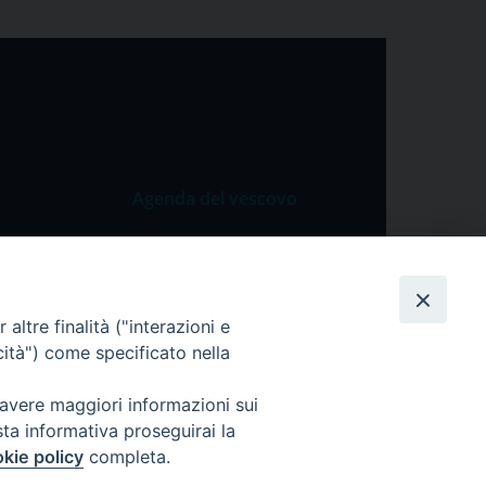
Agenda del vescovo
 Vangelo
Agenda del vescovo
 Papa
cietà
altre finalità ("interazioni e
cità") come specificato nella
lla Preghiera
 avere maggiori informazioni sui
sta informativa proseguirai la
kie policy
completa.