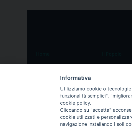
Home
Il Popolo
Speciali
Il settimanale
Pordenone
Chi siamo
Informativa
Portogruaro
La redazione
Utilizziamo cookie o tecnologie s
funzionalità semplici", "miglior
Friuli Occidentale
Pubblicità
cookie policy.
Veneto Orientale
Cliccando su "accetta" acconsent
Diocesi
cookie utilizzati e personalizza
navigazione installando i soli co