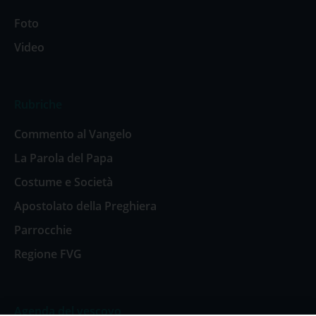
Foto
Video
Rubriche
Commento al Vangelo
La Parola del Papa
Costume e Società
Apostolato della Preghiera
Parrocchie
Regione FVG
Agenda del vescovo