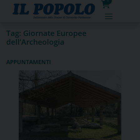
Skip
0
to
prodotti
content
Tag:
Giornate Europee
dell’Archeologia
APPUNTAMENTI