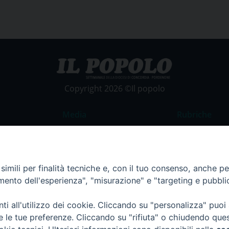
Copyright 2026 ©Il popolo
Media
Rubriche
Foto
Commento al
Video
La Parola del
imili per finalità tecniche e, con il tuo consenso, anche per 
Costume e So
amento dell'esperienza", "misurazione" e "targeting e pubbli
Apostolato de
Parrocchie
i all'utilizzo dei cookie. Cliccando su "personalizza" puoi
re le tue preferenze. Cliccando su "rifiuta" o chiudendo que
Regione FVG