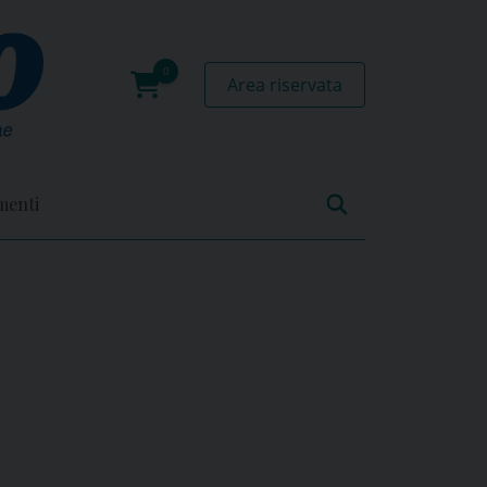
Area riservata
0
prodotti
menti