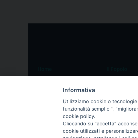
Home
Il Popolo
Speciali
Il settimanale
Informativa
Pordenone
Chi siamo
Utilizziamo cookie o tecnologie s
Portogruaro
La redazione
funzionalità semplici", "miglior
Friuli Occidentale
Pubblicità
cookie policy.
Veneto Orientale
Cliccando su "accetta" acconsent
cookie utilizzati e personalizza
Diocesi