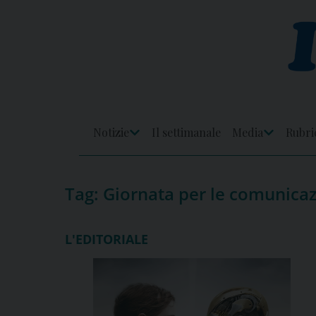
Skip
to
content
Notizie
Il settimanale
Media
Rubri
Apri
Apri
Menu
Menu
Tag:
Giornata per le comunicazi
L'EDITORIALE