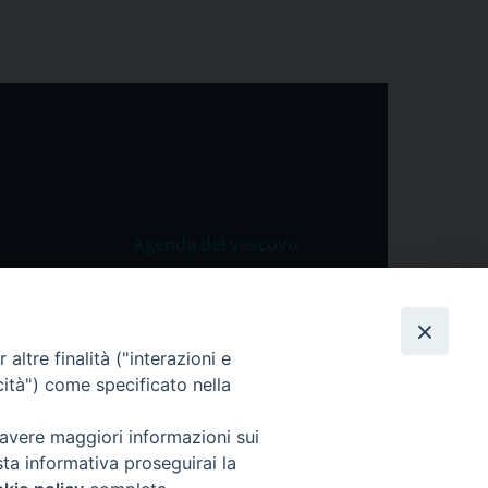
Agenda del vescovo
 Vangelo
Agenda del vescovo
 Papa
altre finalità ("interazioni e
cietà
cità") come specificato nella
lla Preghiera
 avere maggiori informazioni sui
sta informativa proseguirai la