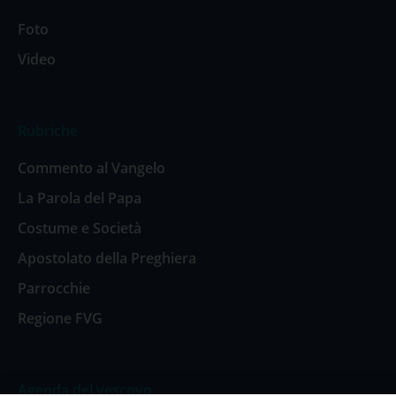
Foto
Video
Rubriche
Commento al Vangelo
La Parola del Papa
Costume e Società
Apostolato della Preghiera
Parrocchie
Regione FVG
Agenda del vescovo