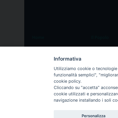
Home
Il Popolo
Speciali
Il settimanale
Pordenone
Chi siamo
Informativa
Portogruaro
La redazione
Utilizziamo cookie o tecnologie s
funzionalità semplici", "miglior
Friuli Occidentale
Pubblicità
cookie policy.
Veneto Orientale
Cliccando su "accetta" acconsent
Diocesi
cookie utilizzati e personalizza
navigazione installando i soli co
Personalizza