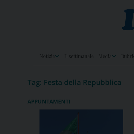
Skip
to
content
Notizie
Il settimanale
Media
Rubri
Apri
Apri
Menu
Menu
Tag:
Festa della Repubblica
APPUNTAMENTI