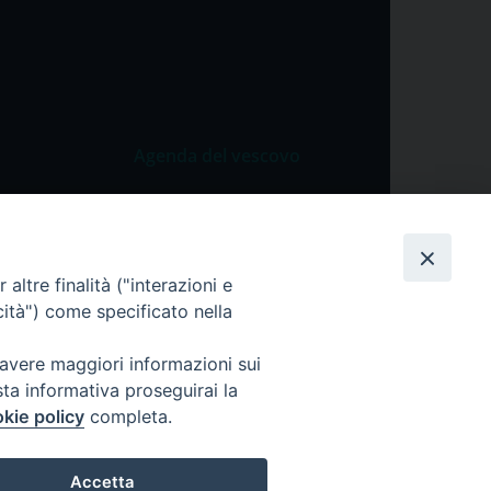
Agenda del vescovo
 Vangelo
Agenda del vescovo
 Papa
cietà
altre finalità ("interazioni e
cità") come specificato nella
lla Preghiera
 avere maggiori informazioni sui
sta informativa proseguirai la
kie policy
completa.
Accetta