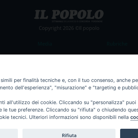
Copyright 2026 ©Il popolo
Media
Rubriche
Foto
Commento al
Video
La Parola del
Costume e So
imili per finalità tecniche e, con il tuo consenso, anche per 
amento dell'esperienza", "misurazione" e "targeting e pubbli
Apostolato de
Parrocchie
i all'utilizzo dei cookie. Cliccando su "personalizza" puoi
Regione FVG
re le tue preferenze. Cliccando su "rifiuta" o chiudendo que
okie tecnici. Ulteriori informazioni sono disponibili nella
coo
Rifiuta