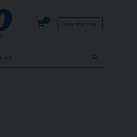
Area riservata
0
prodotti
menti