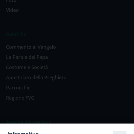
Foto
Video
Rubriche
Commento al Vangelo
La Parola del Papa
Costume e Società
Apostolato della Preghiera
Parrocchie
Regione FVG
Agenda del vescovo