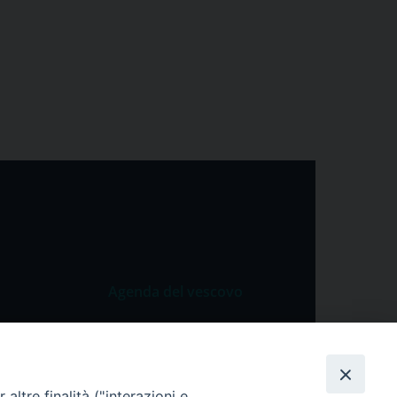
Agenda del vescovo
 Vangelo
Agenda del vescovo
 Papa
cietà
altre finalità ("interazioni e