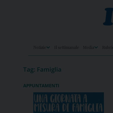
Skip
to
content
Notizie
Il settimanale
Media
Rubri
Apri
Apri
Menu
Menu
Tag:
Famiglia
APPUNTAMENTI