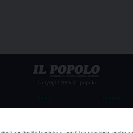
Copyright 2026 ©Il popolo
Media
Rubriche
Foto
Commento al
Video
La Parola del
Costume e So
imili per finalità tecniche e, con il tuo consenso, anche per 