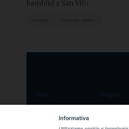
bambini a San Vito
Famiglia
Teatro per ragazzi
Home
Il Popolo
Speciali
Il settimanale
Pordenone
Chi siamo
Informativa
Portogruaro
La redazione
Utilizziamo cookie o tecnologie s