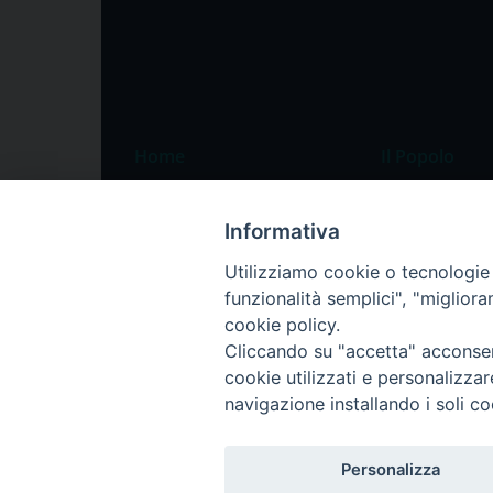
Home
Il Popolo
Speciali
Il settimanale
Informativa
Pordenone
Chi siamo
Utilizziamo cookie o tecnologie s
Portogruaro
La redazione
funzionalità semplici", "miglior
Friuli Occidentale
Pubblicità
cookie policy.
Veneto Orientale
Cliccando su "accetta" acconsent
cookie utilizzati e personalizza
Diocesi
navigazione installando i soli co
Personalizza