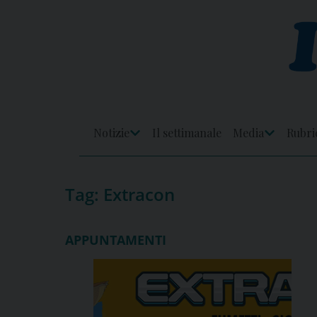
Skip
to
content
Notizie
Il settimanale
Media
Rubri
Apri
Apri
Menu
Menu
Tag:
Extracon
APPUNTAMENTI