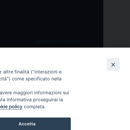
Agenda del vescovo
 Vangelo
Agenda del vescovo
 Papa
altre finalità ("interazioni e
cietà
cità") come specificato nella
lla Preghiera
 avere maggiori informazioni sui
sta informativa proseguirai la
kie policy
completa.
Accetta