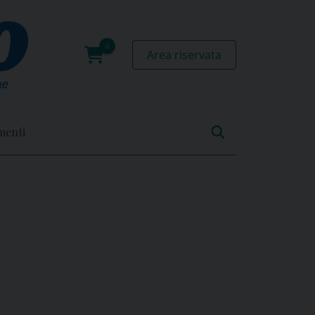
Area riservata
0
prodotti
menti