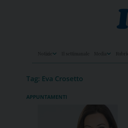
Skip
to
content
Notizie
Il settimanale
Media
Rubri
Apri
Apri
Menu
Menu
Tag:
Eva Crosetto
APPUNTAMENTI