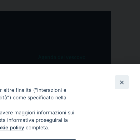
Agenda del vescovo
 Vangelo
Agenda del vescovo
 Papa
altre finalità ("interazioni e
cietà
cità") come specificato nella
lla Preghiera
 avere maggiori informazioni sui
sta informativa proseguirai la
kie policy
completa.