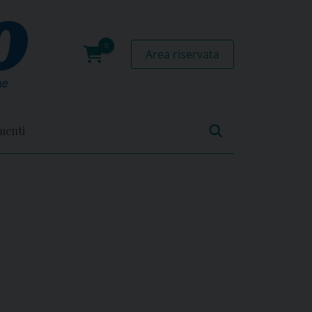
Area riservata
0
prodotti
menti