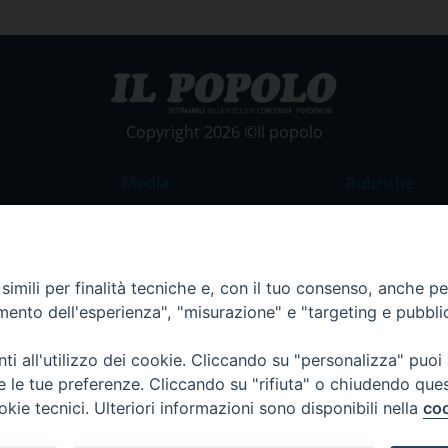
Copyright 2026 ©Il popolo
Media
Rubriche
Foto
Commento al
Video
La Parola del
imili per finalità tecniche e, con il tuo consenso, anche per 
Costume e So
amento dell'esperienza", "misurazione" e "targeting e pubbli
Apostolato de
Parrocchie
i all'utilizzo dei cookie. Cliccando su "personalizza" puoi
re le tue preferenze. Cliccando su "rifiuta" o chiudendo que
Regione FVG
okie tecnici. Ulteriori informazioni sono disponibili nella
coo