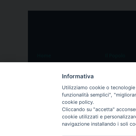
Home
Il Popolo
Speciali
Il settimanale
Informativa
Pordenone
Chi siamo
Utilizziamo cookie o tecnologie s
Portogruaro
La redazione
funzionalità semplici", "miglior
Friuli Occidentale
Pubblicità
cookie policy.
Veneto Orientale
Cliccando su "accetta" acconsent
cookie utilizzati e personalizza
Diocesi
navigazione installando i soli co