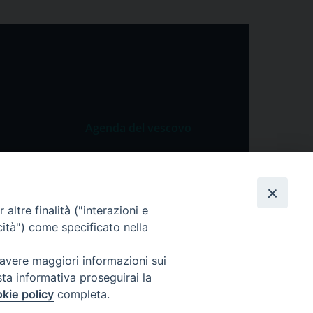
Agenda del vescovo
 Vangelo
Agenda del vescovo
 Papa
cietà
altre finalità ("interazioni e
cità") come specificato nella
lla Preghiera
 avere maggiori informazioni sui
sta informativa proseguirai la
kie policy
completa.