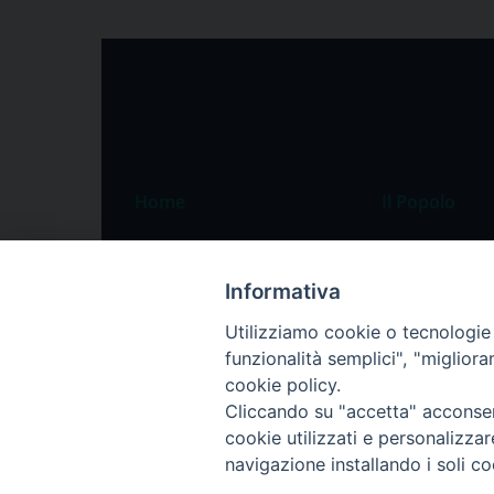
Home
Il Popolo
Speciali
Il settimanale
Pordenone
Chi siamo
Informativa
Portogruaro
La redazione
Utilizziamo cookie o tecnologie s
funzionalità semplici", "miglior
Friuli Occidentale
Pubblicità
cookie policy.
Veneto Orientale
Cliccando su "accetta" acconsent
Diocesi
cookie utilizzati e personalizza
navigazione installando i soli co