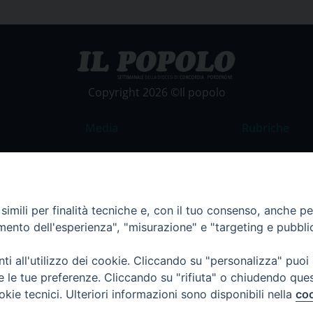
Copyright 2026 ©Il popolo
Media
Rubriche
Foto
Commento al
Video
La Parola del
Costume e So
imili per finalità tecniche e, con il tuo consenso, anche per 
amento dell'esperienza", "misurazione" e "targeting e pubbli
Apostolato de
Parrocchie
i all'utilizzo dei cookie. Cliccando su "personalizza" puoi
Regione FVG
re le tue preferenze. Cliccando su "rifiuta" o chiudendo que
okie tecnici. Ulteriori informazioni sono disponibili nella
coo