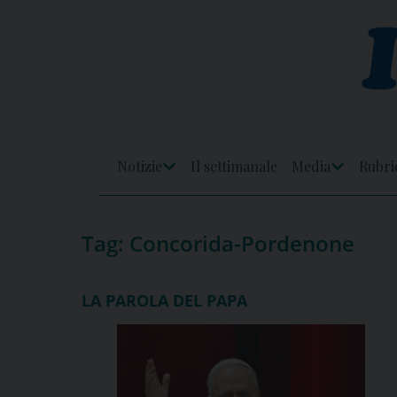
Skip
to
content
Notizie
Il settimanale
Media
Rubri
Apri
Apri
Menu
Menu
Tag:
Concorida-Pordenone
LA PAROLA DEL PAPA