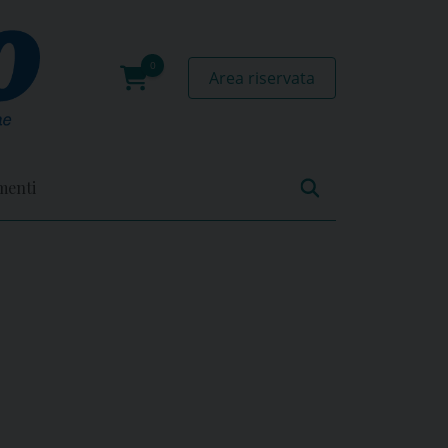
Area riservata
0
prodotti
menti