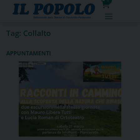
Skip
0
to
prodotti
content
Tag:
Collalto
APPUNTAMENTI