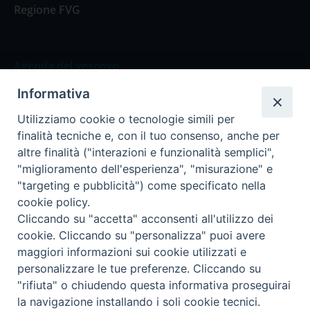
Regione FVG
Agenda del vescovo
Informativa
Agenda del vescovo
Utilizziamo cookie o tecnologie simili per
finalità tecniche e, con il tuo consenso, anche per
altre finalità ("interazioni e funzionalità semplici",
"miglioramento dell'esperienza", "misurazione" e
Privacy Policy
Trasparenza
"targeting e pubblicità") come specificato nella
cookie policy.
Termini e Condizioni
Cliccando su "accetta" acconsenti all'utilizzo dei
cookie. Cliccando su "personalizza" puoi avere
maggiori informazioni sui cookie utilizzati e
Informativa per il trattamento dei dati personali
personalizzare le tue preferenze. Cliccando su
"rifiuta" o chiudendo questa informativa proseguirai
la navigazione installando i soli cookie tecnici.
Cookie Policy