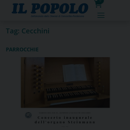
Skip
0
to
prodotti
content
Tag:
Cecchini
PARROCCHIE