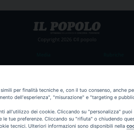
Copyright 2026 ©Il popolo
Media
Rubriche
Foto
Commento al
Video
La Parola del
Costume e So
imili per finalità tecniche e, con il tuo consenso, anche per 
amento dell'esperienza", "misurazione" e "targeting e pubbli
Apostolato de
Parrocchie
i all'utilizzo dei cookie. Cliccando su "personalizza" puoi
Regione FVG
re le tue preferenze. Cliccando su "rifiuta" o chiudendo que
okie tecnici. Ulteriori informazioni sono disponibili nella
coo