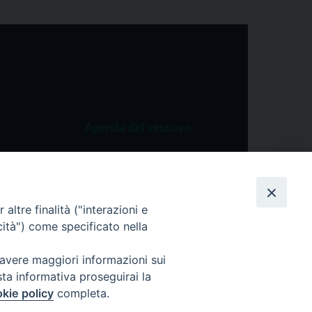
Agenda del vescovo
 Vangelo
Agenda del vescovo
 Papa
cietà
altre finalità ("interazioni e
cità") come specificato nella
lla Preghiera
 avere maggiori informazioni sui
sta informativa proseguirai la
kie policy
completa.