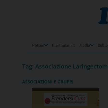
Skip
to
content
Notizie
Il settimanale
Media
Rubri
Apri
Apri
Menu
Menu
Tag:
Associazione Laringectom
ASSOCIAZIONI E GRUPPI