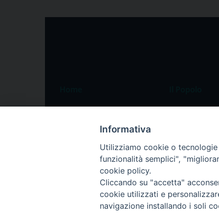
Home
Il Popolo
Speciali
Il settimanale
Pordenone
Chi siamo
Informativa
Portogruaro
La redazione
Utilizziamo cookie o tecnologie s
funzionalità semplici", "miglior
Friuli Occidentale
Pubblicità
cookie policy.
Veneto Orientale
Cliccando su "accetta" acconsent
Diocesi
cookie utilizzati e personalizza
navigazione installando i soli co