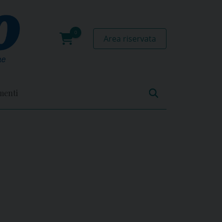
Area riservata
0
prodotti
menti