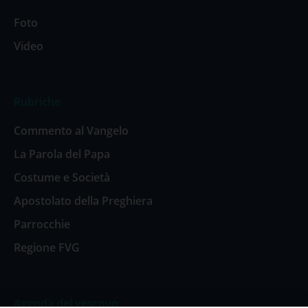
Foto
Video
Rubriche
Commento al Vangelo
La Parola del Papa
Costume e Società
Apostolato della Preghiera
Parrocchie
Regione FVG
Agenda del vescovo