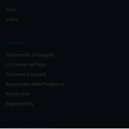
Foto
Video
Rubriche
Commento al Vangelo
La Parola del Papa
Costume e Società
Apostolato della Preghiera
Parrocchie
Regione FVG
Agenda del vescovo