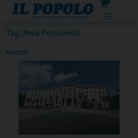
Skip
0
to
prodotti
content
Tag:
Area Prossimità
DIOCESI