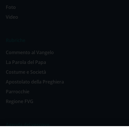
Foto
Video
Rubriche
Commento al Vangelo
La Parola del Papa
Costume e Società
Apostolato della Preghiera
Parrocchie
Regione FVG
Agenda del vescovo