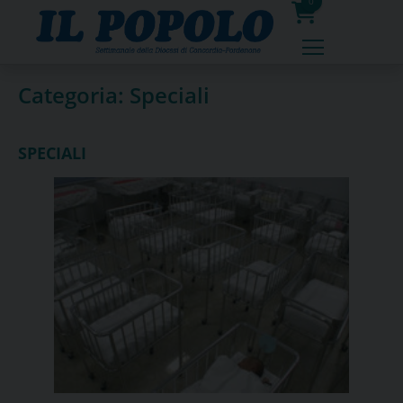
Skip
0
to
prodotti
content
Categoria:
Speciali
SPECIALI