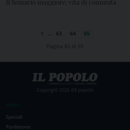
Il Semario maggiore: vita di comunità
1
…
63
64
65
Pagina 65 di 65
Copyright 2026 ©Il popolo
Home
Speciali
Pordenone