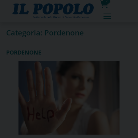
Skip
0
to
prodotti
content
Categoria:
Pordenone
PORDENONE