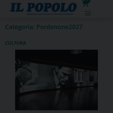
Skip
0
to
prodotti
content
Categoria:
Pordenone2027
CULTURA