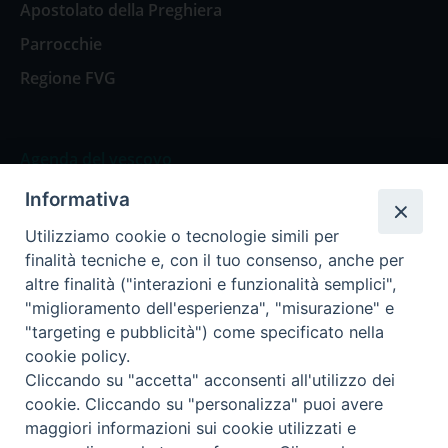
Apostolato della Preghiera
Parrocchie
Regione FVG
Agenda del vescovo
Informativa
Agenda del vescovo
Utilizziamo cookie o tecnologie simili per
finalità tecniche e, con il tuo consenso, anche per
altre finalità ("interazioni e funzionalità semplici",
"miglioramento dell'esperienza", "misurazione" e
Privacy Policy
Trasparenza
"targeting e pubblicità") come specificato nella
cookie policy.
Termini e Condizioni
Cliccando su "accetta" acconsenti all'utilizzo dei
cookie. Cliccando su "personalizza" puoi avere
maggiori informazioni sui cookie utilizzati e
Informativa per il trattamento dei dati personali