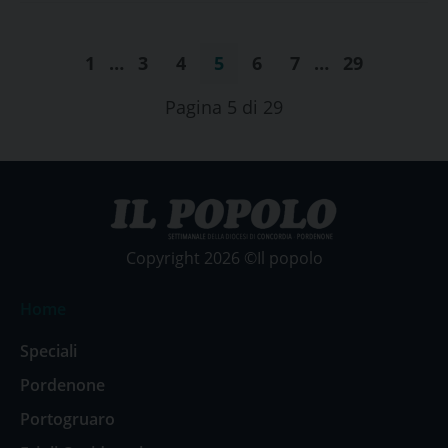
1
…
3
4
5
6
7
…
29
Pagina 5 di 29
Copyright 2026 ©Il popolo
Home
Speciali
Pordenone
Portogruaro