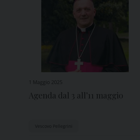
1 Maggio 2025
Agenda dal 3 all’11 maggio
Vescovo Pellegrini