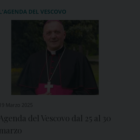
L'AGENDA DEL VESCOVO
19 Marzo 2025
Agenda del Vescovo dal 25 al 30
marzo