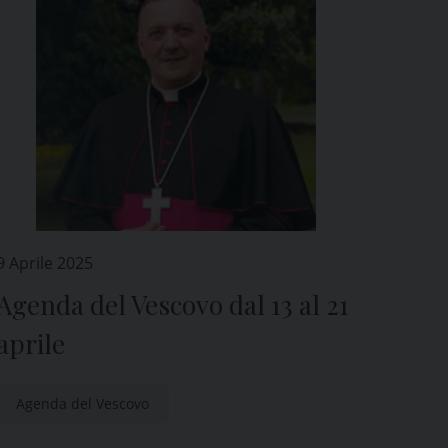
9 Aprile 2025
Agenda del Vescovo dal 13 al 21
aprile
Agenda del Vescovo