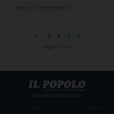
Agenda
Vescovo Pellegrini
1
…
5
6
7
8
Pagina 7 di 8
Copyright 2026 ©Il popolo
Media
Rubriche