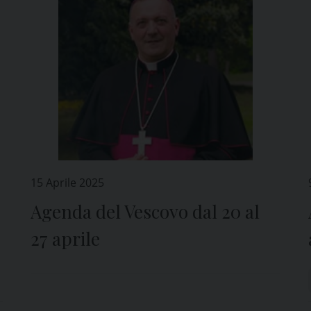
15 Aprile 2025
Agenda del Vescovo dal 20 al
27 aprile