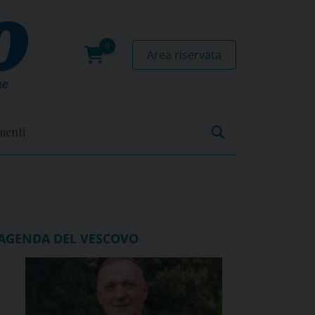
Area riservata
0
prodotti
menti
AGENDA DEL VESCOVO