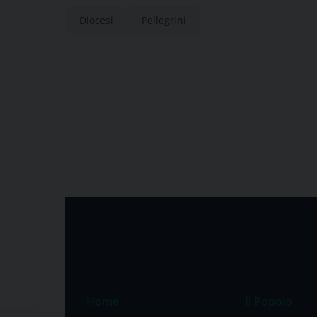
Diocesi
Pellegrini
Home
Il Popolo