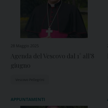
28 Maggio 2025
Agenda del Vescovo dal 1° all’8
giugno
Vescovo Pellegrini
APPUNTAMENTI