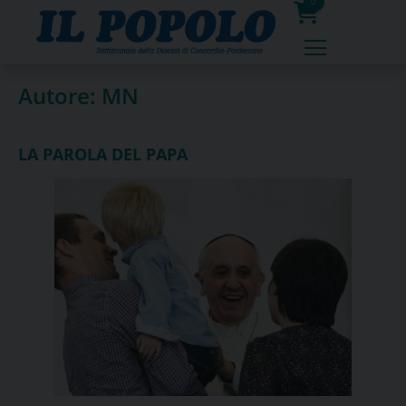
Skip
0
to
prodotti
content
Autore:
MN
LA PAROLA DEL PAPA