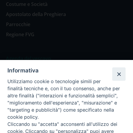
Costume e Società
Apostolato della Preghiera
Parrocchie
Regione FVG
Agenda del vescovo
Informativa
Agenda del vescovo
Utilizziamo cookie o tecnologie simili per
finalità tecniche e, con il tuo consenso, anche per
altre finalità ("interazioni e funzionalità semplici",
"miglioramento dell'esperienza", "misurazione" e
Privacy Policy
Trasparenza
"targeting e pubblicità") come specificato nella
cookie policy.
Termini e Condizioni
Cliccando su "accetta" acconsenti all'utilizzo dei
cookie. Cliccando su "personalizza" puoi avere