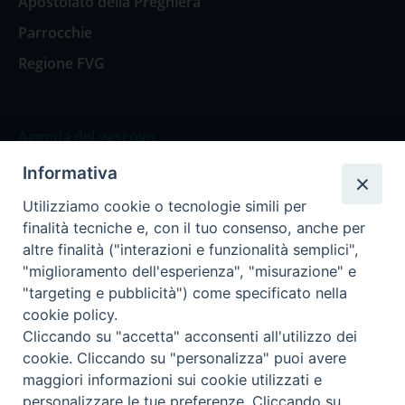
Apostolato della Preghiera
Parrocchie
Regione FVG
Agenda del vescovo
Informativa
Agenda del vescovo
Utilizziamo cookie o tecnologie simili per
finalità tecniche e, con il tuo consenso, anche per
altre finalità ("interazioni e funzionalità semplici",
"miglioramento dell'esperienza", "misurazione" e
Privacy Policy
Trasparenza
"targeting e pubblicità") come specificato nella
cookie policy.
Termini e Condizioni
Cliccando su "accetta" acconsenti all'utilizzo dei
cookie. Cliccando su "personalizza" puoi avere
maggiori informazioni sui cookie utilizzati e
Informativa per il trattamento dei dati personali
personalizzare le tue preferenze. Cliccando su