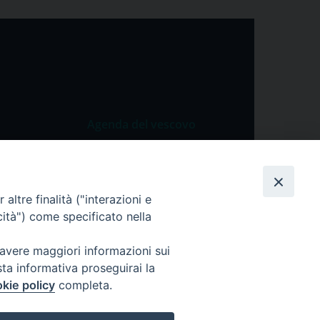
Agenda del vescovo
 Vangelo
Agenda del vescovo
 Papa
altre finalità ("interazioni e
cietà
cità") come specificato nella
lla Preghiera
 avere maggiori informazioni sui
sta informativa proseguirai la
kie policy
completa.