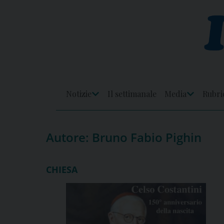
Skip
to
content
Notizie
Il settimanale
Media
Rubri
Apri
Apri
Menu
Menu
Autore:
Bruno Fabio Pighin
CHIESA