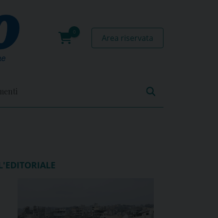
Area riservata
0
prodotti
menti
L'EDITORIALE