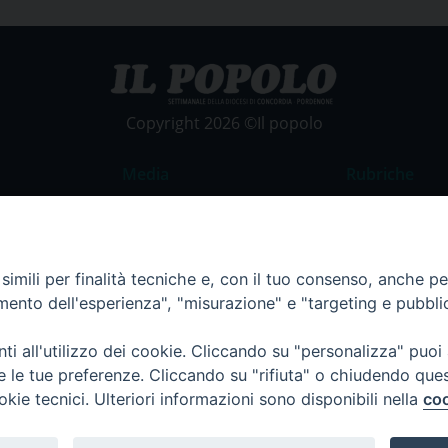
Copyright 2026 ©Il popolo
Media
Rubriche
Foto
Commento al
Video
La Parola del
imili per finalità tecniche e, con il tuo consenso, anche per 
Costume e So
amento dell'esperienza", "misurazione" e "targeting e pubbli
Apostolato de
Parrocchie
i all'utilizzo dei cookie. Cliccando su "personalizza" puoi
re le tue preferenze. Cliccando su "rifiuta" o chiudendo que
Regione FVG
okie tecnici. Ulteriori informazioni sono disponibili nella
coo