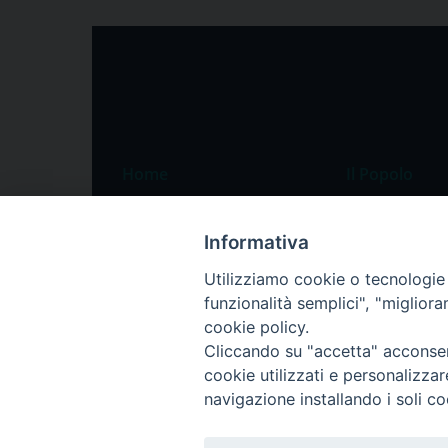
Home
Il Popolo
Speciali
Il settimanale
Informativa
Pordenone
Chi siamo
Utilizziamo cookie o tecnologie s
Portogruaro
La redazione
funzionalità semplici", "miglior
Friuli Occidentale
Pubblicità
cookie policy.
Veneto Orientale
Cliccando su "accetta" acconsent
cookie utilizzati e personalizza
Diocesi
navigazione installando i soli co