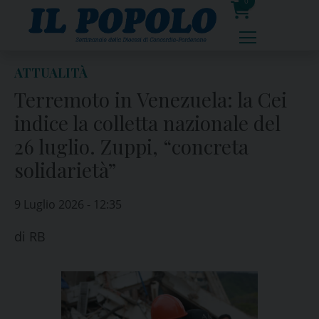
Skip
0
to
prodotti
content
ATTUALITÀ
Terremoto in Venezuela: la Cei
indice la colletta nazionale del
26 luglio. Zuppi, “concreta
solidarietà”
9 Luglio 2026 - 12:35
di
RB