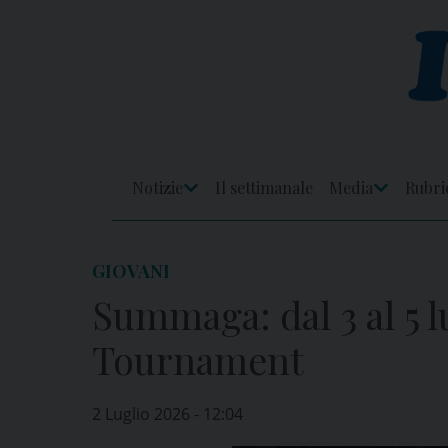
Skip
to
content
Notizie
Il settimanale
Media
Rubri
Apri
Apri
Menu
Menu
GIOVANI
Summaga: dal 3 al 5 l
Tournament
2 Luglio 2026 - 12:04