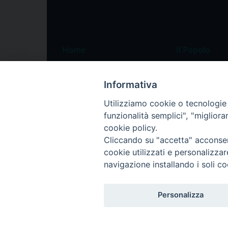
Home
Il Popolo
Speciali
Il settimanale
Informativa
Pordenone
Chi siamo
Utilizziamo cookie o tecnologie s
Portogruaro
La redazione
funzionalità semplici", "miglior
Friuli Occidentale
Pubblicità
cookie policy.
Veneto Orientale
Cliccando su "accetta" acconsent
cookie utilizzati e personalizza
Diocesi
navigazione installando i soli co
Personalizza
Privacy Policy
Trasparenza