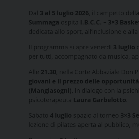
Dal
3 al 5 luglio 2026
, il campetto dell
Summaga
ospita
I.B.C.C. – 3×3 Bas
dedicata allo sport, all’inclusione e al
Il programma si apre venerdì
3 luglio
c
per tutti, accompagnato da musica, ape
Alle
21.30
, nella Corte Abbaziale Don P
giovani e il prezzo delle opportunità
(Mangiasogni)
, in dialogo con la psic
psicoterapeuta
Laura Garbelotto
.
Sabato
4 luglio
spazio al torneo
3×3 S
lezione di pilates aperta al pubblico, mu