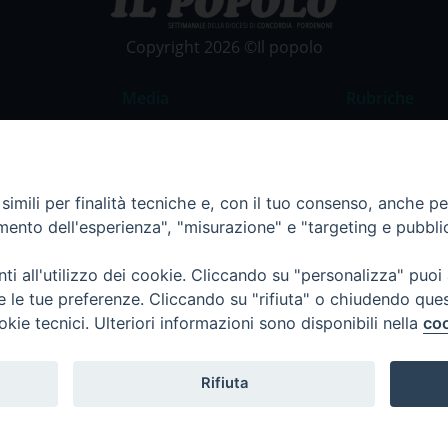
Copyright 2026 ©Il popolo
Media
Rubriche
Foto
Commento al
Video
La Parola del
imili per finalità tecniche e, con il tuo consenso, anche per 
Costume e So
amento dell'esperienza", "misurazione" e "targeting e pubbli
Apostolato de
Parrocchie
i all'utilizzo dei cookie. Cliccando su "personalizza" puoi
re le tue preferenze. Cliccando su "rifiuta" o chiudendo que
Regione FVG
okie tecnici. Ulteriori informazioni sono disponibili nella
coo
Rifiuta
Termini e Condizioni
Informativa per il trattamento d