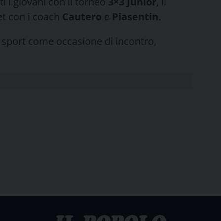
 i giovani con il torneo
3×3 Junior
, il
et con i coach
Cautero
e
Piasentin
.
lo sport come occasione di incontro,