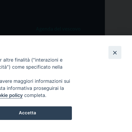
Agenda del vescovo
 Vangelo
Agenda del vescovo
 Papa
altre finalità ("interazioni e
cietà
cità") come specificato nella
lla Preghiera
 avere maggiori informazioni sui
sta informativa proseguirai la
kie policy
completa.
Accetta
ei dati personali
Cookie Policy
Preferenze Cookie