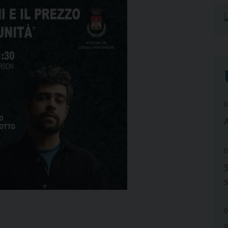
0
A
0
0