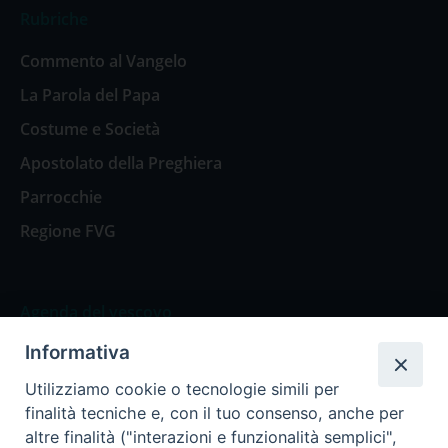
Rubriche
Commento al Vangelo
La Parola del Papa
Costume e Società
Apostolato della Preghiera
Parrocchie
Regione FVG
Agenda del vescovo
Informativa
Agenda del vescovo
Utilizziamo cookie o tecnologie simili per
finalità tecniche e, con il tuo consenso, anche per
altre finalità ("interazioni e funzionalità semplici",