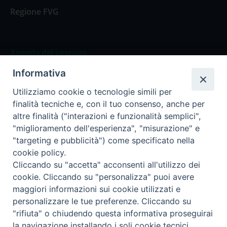
Regione FVG
Agenda del vescovo
Informativa
Agenda del vescovo
Utilizziamo cookie o tecnologie simili per
finalità tecniche e, con il tuo consenso, anche per
altre finalità ("interazioni e funzionalità semplici",
"miglioramento dell'esperienza", "misurazione" e
Privacy Policy
Trasparenza
"targeting e pubblicità") come specificato nella
cookie policy.
Termini e Condizioni
Cliccando su "accetta" acconsenti all'utilizzo dei
cookie. Cliccando su "personalizza" puoi avere
maggiori informazioni sui cookie utilizzati e
Informativa per il trattamento dei dati personali
personalizzare le tue preferenze. Cliccando su
"rifiuta" o chiudendo questa informativa proseguirai
la navigazione installando i soli cookie tecnici.