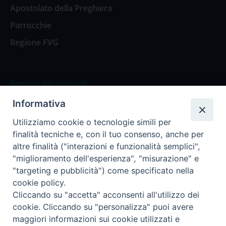
Apostolato della Preghiera
Parrocchie
Regione FVG
Agenda del vescovo
Informativa
Agenda del vescovo
Utilizziamo cookie o tecnologie simili per
finalità tecniche e, con il tuo consenso, anche per
altre finalità ("interazioni e funzionalità semplici",
"miglioramento dell'esperienza", "misurazione" e
Privacy Policy
Trasparenza
"targeting e pubblicità") come specificato nella
cookie policy.
Termini e Condizioni
Cliccando su "accetta" acconsenti all'utilizzo dei
cookie. Cliccando su "personalizza" puoi avere
maggiori informazioni sui cookie utilizzati e