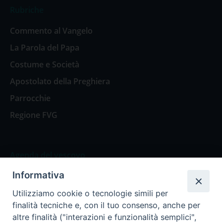
Rubriche
Commento al Vangelo
La Parola del Papa
Costume e Società
Apostolato della Preghiera
Parrocchie
Regione FVG
Agenda del vescovo
Informativa
Agenda del vescovo
Utilizziamo cookie o tecnologie simili per
finalità tecniche e, con il tuo consenso, anche per
altre finalità ("interazioni e funzionalità semplici",