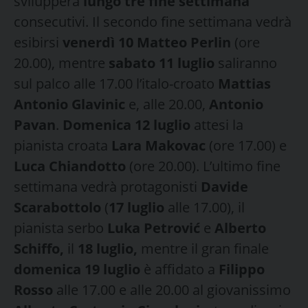
svilupperà
lungo tre fine settimana
consecutivi. Il secondo fine settimana vedrà
esibirsi
venerdì 10 Matteo Perlin
(ore
20.00), mentre
sabato 11 luglio
saliranno
sul palco alle 17.00 l’italo-croato
Mattias
Antonio Glavinic
e, alle 20.00,
Antonio
Pavan
.
Domenica 12 luglio
attesi la
pianista croata
Lara Makovac
(ore 17.00) e
Luca Chiandotto
(ore 20.00). L’ultimo fine
settimana vedrà protagonisti
Davide
Scarabottolo
(
17 luglio
alle 17.00), il
pianista serbo
Luka Petrović
e
Alberto
Schiffo,
il
18 luglio,
mentre il gran finale
domenica 19 luglio
è affidato a
Filippo
Rosso
alle 17.00 e alle 20.00 al giovanissimo