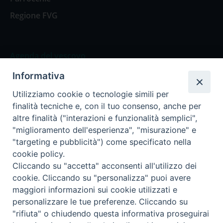
Regione FVG
Agenda del vescovo
Informativa
Agenda del vescovo
Utilizziamo cookie o tecnologie simili per
finalità tecniche e, con il tuo consenso, anche per
altre finalità ("interazioni e funzionalità semplici",
"miglioramento dell'esperienza", "misurazione" e
Privacy Policy
Trasparenza
"targeting e pubblicità") come specificato nella
cookie policy.
Termini e Condizioni
Cliccando su "accetta" acconsenti all'utilizzo dei
cookie. Cliccando su "personalizza" puoi avere
maggiori informazioni sui cookie utilizzati e
Informativa per il trattamento dei dati personali
personalizzare le tue preferenze. Cliccando su
"rifiuta" o chiudendo questa informativa proseguirai