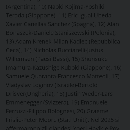
(Argentina), 10) Naoki Kojima-Yoshiki
Terada (Giappone), 11) Eric Igual Ubeda-
Xavier Canellas Sanchez (Spagna), 12) Alan
Bonaszek-Daniele Staniszewski (Polonia),
13) Adam Krenek-Milan Kadlec (Repubblica
Ceca), 14) Nicholas Bucciarelli-Justus
Willemsen (Paesi Bassi), 15) Shunsuke
Imamura-Kazushige Kuboki (Giappone), 16)
Samuele Quaranta-Francesco Matteoli, 17)
Vladyslav Loginov (Israele)-Bertold
Drisver(Ungheria), 18) Justin Weder-Lars
Emmenegger (Svizzera), 19) Emanuele
Ferruzzi-Filippo Bolognesi, 20) Graeme
Frislie-Peter Moore (Stati Uniti). Nel 2025 si
affermarono gli olandesi Yoeri Havik e Roy