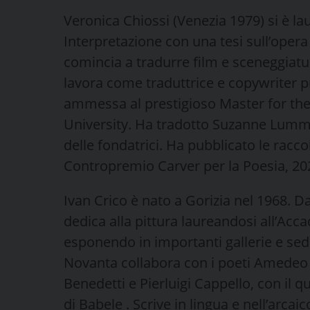
Veronica Chiossi (Venezia 1979) si è la
Interpretazione con una tesi sull’opera
comincia a tradurre film e sceneggiature
lavora come traduttrice e copywriter 
ammessa al prestigioso Master for the 
University. Ha tradotto Suzanne Lummis 
delle fondatrici. Ha pubblicato le rac
Contropremio Carver per la Poesia, 2020)
Ivan Crico è nato a Gorizia nel 1968. Da
dedica alla pittura laureandosi all’Acca
esponendo in importanti gallerie e sed
Novanta collabora con i poeti Amedeo 
Benedetti e Pierluigi Cappello, con il q
di Babele . Scrive in lingua e nell’arcai