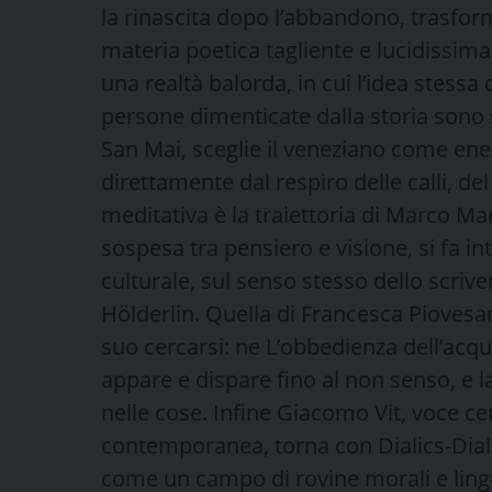
la rinascita dopo l’abbandono, trasfor
materia poetica tagliente e lucidissima
una realtà balorda, in cui l’idea stessa 
persone dimenticate dalla storia sono 
San Mai, sceglie il veneziano come ene
direttamente dal respiro delle calli, de
meditativa è la traiettoria di Marco Ma
sospesa tra pensiero e visione, si fa 
culturale, sul senso stesso dello scrive
Hölderlin. Quella di Francesca Piovesan
suo cercarsi: ne L’obbedienza dell’acqu
appare e dispare fino al non senso, e la
nelle cose. Infine Giacomo Vit, voce ce
contemporanea, torna con Dialics-Dialo
come un campo di rovine morali e lingu