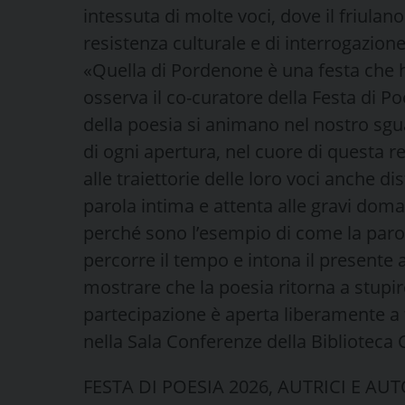
intessuta di molte voci, dove il friula
resistenza culturale e di interrogazione 
«Quella di Pordenone è una festa che h
osserva il co-curatore della Festa di P
della poesia si animano nel nostro sgua
di ogni apertura, nel cuore di questa r
alle traiettorie delle loro voci anche 
parola intima e attenta alle gravi dom
perché sono l’esempio di come la parol
percorre il tempo e intona il presente a
mostrare che la poesia ritorna a stupir
partecipazione è aperta liberamente a t
nella Sala Conferenze della Biblioteca C
FESTA DI POESIA 2026, AUTRICI E AU