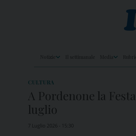
Skip
to
content
Notizie
Il settimanale
Media
Rubri
Apri
Apri
Menu
Menu
CULTURA
A Pordenone la Festa 
luglio
7 Luglio 2026 - 15:30