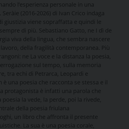
mando l’esperienza personale in una
. Seràie (2016-2026) di Ivan Crico indaga
di giustizia viene sopraffatta e quindi le
sempre di più. Sebastiano Gatto, ne I dì de
rgia viva della lingua, che sembra nascere
l lavoro, della fragilità contemporanea. Più
rangoni: ne La voce e la distanza la poesia,
interrogazione sul tempo, sulla memoria
re, tra echi di Petrarca, Leopardi e
 è una poesia che racconta se stessa e il
a protagonista è infatti una parola che
 poesia la vede, la perde, poi la rivede,
ntrale della poesia friulana
ghi, un libro che affronta il presente
istiche. La sua è una poesia corale,