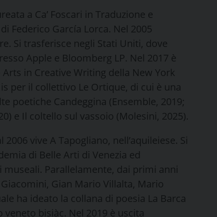
ureata a Ca’ Foscari in Traduzione e
 di Federico García Lorca. Nel 2005
. Si trasferisce negli Stati Uniti, dove
presso Apple e Bloomberg LP. Nel 2017 è
Arts in Creative Writing della New York
per il collettivo Le Ortique, di cui è una
colte poetiche Candeggina (Ensemble, 2019;
 e Il coltello sul vassoio (Molesini, 2025).
l 2006 vive A Tapogliano, nell’aquileiese. Si
demia di Belle Arti di Venezia ed
i museali. Parallelamente, dai primi anni
Giacomini, Gian Mario Villalta, Mario
uale ha ideato la collana di poesia La Barca
co veneto bisiàc. Nel 2019 è uscita