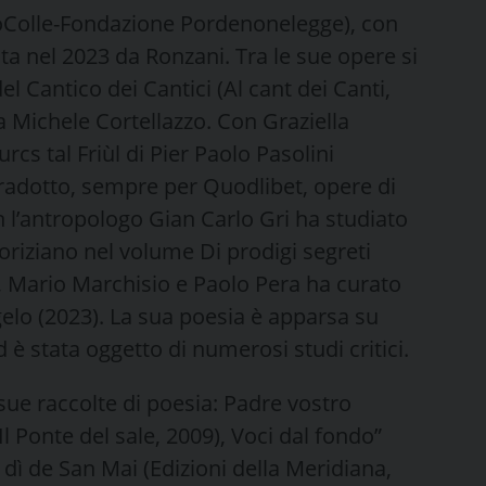
etoColle-Fondazione Pordenonelegge), con
ta nel 2023 da Ronzani. Tra le sue opere si
el Cantico dei Cantici (Al cant dei Canti,
a Michele Cortellazzo. Con Graziella
urcs tal Friùl di Pier Paolo Pasolini
tradotto, sempre per Quodlibet, opere di
l’antropologo Gian Carlo Gri ha studiato
oriziano nel volume Di prodigi segreti
, Mario Marchisio e Paolo Pera ha curato
 gelo (2023). La sua poesia è apparsa su
d è stata oggetto di numerosi studi critici.
sue raccolte di poesia: Padre vostro
 Ponte del sale, 2009), Voci dal fondo”
 dì de San Mai (Edizioni della Meridiana,