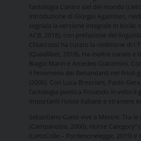
l’antologia L’antro siel del mondo (Li
introduzione di Giorgio Agamben, riedi
segnala la versione integrale in bisiàc d
ACB, 2018), con prefazione del linguist
Chiarcossi ha curato la riedizione di I T
(Quodlibet, 2019). Ha inoltre curato e 
Biagio Marin e Amedeo Giacomini. Con 
il fenomeno dei Benandanti nel Friuli g
(2006). Con Luca Bresciani, Paolo Gera
l’antologia poetica Fissando in volto il
importanti riviste italiane e straniere e
Sebastiano Gatto vive a Mestre. Tra le 
(Campanotto, 2000), Horse Category” (Il
(LietoColle – Pordenonelegge, 2015) e I