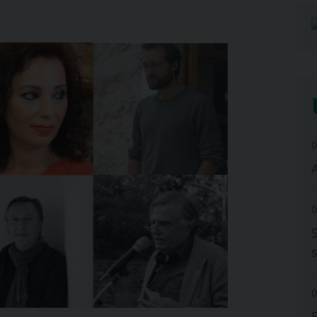
0
A
0
0