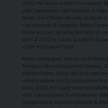
2025). Per Amos edizioni ha tradotto 
Julio Llamazares, Abel Sánchez di Mig
Benet. Per Il Ponte del sale, assieme a
che un nome di Leopoldo María Panero
Amos edizioni: Le sette biciclette di Cé
2017 al 2022 ha curato la collana di 
Lotter e Giovanni Turra.
Marco Marangoni, San Donà di Piave (VE)
Tempo e oltre (Campanotto Editore, 199
Battello Ebbro, 2002), da cui è stato t
collaborazione con il compositore Mar
Luna, 2002); Per quale avventura (Raffae
libro sono apparse in «Almanacco dell
Congiunzione amorosa (Moretti & Vitali