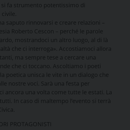
no si fa strumento potentissimo di
civile.
a saputo rinnovarsi e creare relazioni –
oesia Roberto Cescon – perché le parole
rdo, mostrandoci un altro luogo, al di là
ealtà che ci interroga». Accostiamoci allora
distanti, ma sempre tese a cercare una
ande che ci toccano. Ascoltiamo i poeti
a poetica unisca le vite in un dialogo che
lle nostre voci. Sarà una festa per
ci ancora una volta come tutte le estati. La
utti. In caso di maltempo l’evento si terrà
ivica.
TORI PROTAGONISTI