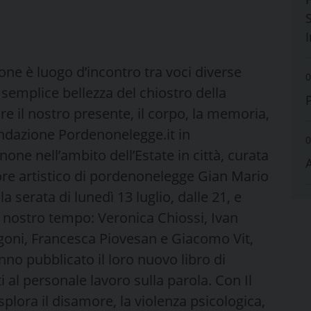
S
ne è luogo d’incontro tra voci diverse
0
 semplice bellezza del chiostro della
re il nostro presente, il corpo, la memoria,
Fondazione Pordenonelegge.it in
0
ne nell’ambito dell’Estate in città, curata
ore artistico di pordenonelegge Gian Mario
lla serata di lunedì 13 luglio, dalle 21, e
l nostro tempo: Veronica Chiossi, Ivan
oni, Francesca Piovesan e Giacomo Vit,
nno pubblicato il loro nuovo libro di
 al personale lavoro sulla parola. Con Il
splora il disamore, la violenza psicologica,