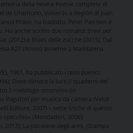
Memoria della neve e Poesie complete di
uel de Unsmuno, Volverás a Región di Juan
 Ianus Pravo, ha tradotto, Peter Pan non è
. Ha anche scritto due romanzi brevi per
sar (2012) e Blues delle zucche (2015). Dal
poesia A27 (Amos) assieme a Maddalena
, 1961, ha pubblicato i testi poetici:
4); Dove dimora la luce (I quaderni del
ratto il melologo omonimo (in
io Pagotto) per musica da camera (Velut
lli Editore, 2007) – sette liriche di questo
o specchio» (Mondadori, 2006);
, 2013); La passione degli anni, (Stampa