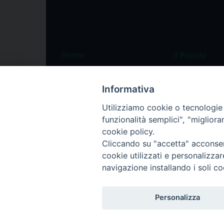
Home
Il Popolo
Speciali
Il settimanale
Informativa
Pordenone
Chi siamo
Utilizziamo cookie o tecnologie s
Portogruaro
La redazione
funzionalità semplici", "miglior
Friuli Occidentale
Pubblicità
cookie policy.
Veneto Orientale
Cliccando su "accetta" acconsent
cookie utilizzati e personalizza
Diocesi
navigazione installando i soli co
Personalizza
Privacy Policy
Trasparenza