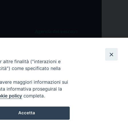
Agenda del vescovo
 Vangelo
Agenda del vescovo
 Papa
altre finalità ("interazioni e
cietà
cità") come specificato nella
lla Preghiera
 avere maggiori informazioni sui
sta informativa proseguirai la
kie policy
completa.
Accetta
ei dati personali
Cookie Policy
Preferenze Cookie