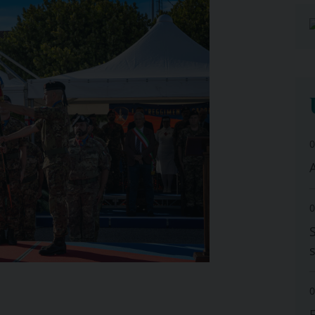
0
A
0
0