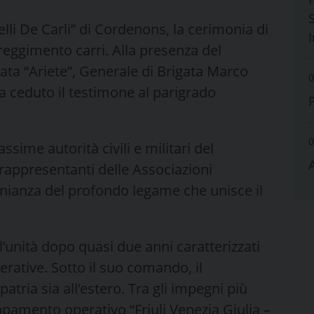
S
telli De Carli” di Cordenons, la cerimonia di
ggimento carri. Alla presenza del
ta “Ariete”, Generale di Brigata Marco
0
a ceduto il testimone al parigrado
0
sime autorità civili e militari del
rappresentanti delle Associazioni
nianza del profondo legame che unisce il
ll’unità dopo quasi due anni caratterizzati
rative. Sotto il suo comando, il
tria sia all’estero. Tra gli impegni più
uppamento operativo “Friuli Venezia Giulia –