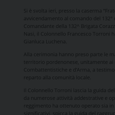
Si è svolta ieri, presso la caserma “Fra
avvicendamento al comando del 132° re
Comandante della 132^ Brigata Corazza
Nasi, il Colonnello Francesco Torroni h
Gianluca Luchena.
Alla cerimonia hanno preso parte le mas
territorio pordenonese, unitamente ai 
Combattentistiche e d’Arma, a testimo
reparto alla comunità locale.
Il Colonnello Torroni lascia la guida de
da numerose attività addestrative e ope
reggimento ha ottenuto operato sia in pa
significativi, spicca la guida del raggr