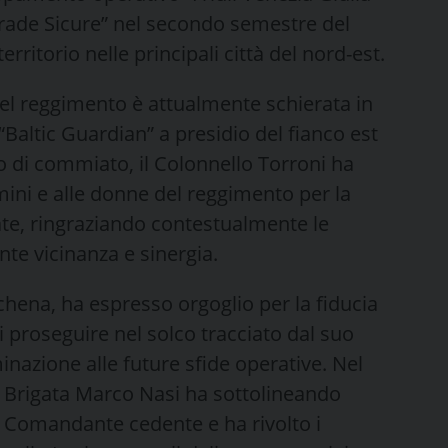
trade Sicure” nel secondo semestre del
territorio nelle principali città del nord-est.
del reggimento è attualmente schierata in
 “Baltic Guardian” a presidio del fianco est
so di commiato, il Colonnello Torroni ha
ini e alle donne del reggimento per la
ate, ringraziando contestualmente le
ante vicinanza e sinergia.
chena, ha espresso orgoglio per la fiducia
 proseguire nel solco tracciato dal suo
azione alle future sfide operative. Nel
di Brigata Marco Nasi ha sottolineando
al Comandante cedente e ha rivolto i