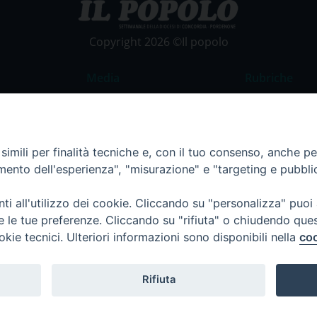
Copyright 2026 ©Il popolo
Media
Rubriche
Foto
Commento al
Video
La Parola del
imili per finalità tecniche e, con il tuo consenso, anche per 
Costume e So
amento dell'esperienza", "misurazione" e "targeting e pubbli
Apostolato de
Parrocchie
i all'utilizzo dei cookie. Cliccando su "personalizza" puoi
re le tue preferenze. Cliccando su "rifiuta" o chiudendo que
Regione FVG
okie tecnici. Ulteriori informazioni sono disponibili nella
coo
Rifiuta
Termini e Condizioni
Informativa per il trattamento d