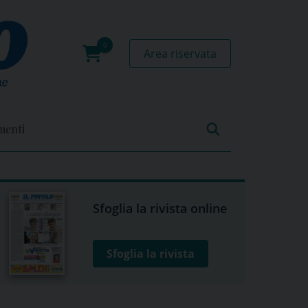
Area riservata
0
prodotti
menti
Sfoglia la rivista online
Sfoglia la rivista