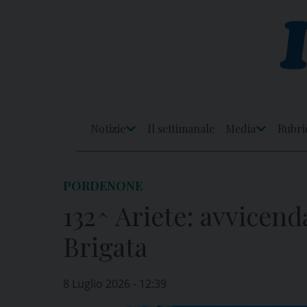
Skip
to
content
Notizie
Il settimanale
Media
Rubri
Apri
Apri
Menu
Menu
PORDENONE
132^ Ariete: avvicen
Brigata
8 Luglio 2026 - 12:39