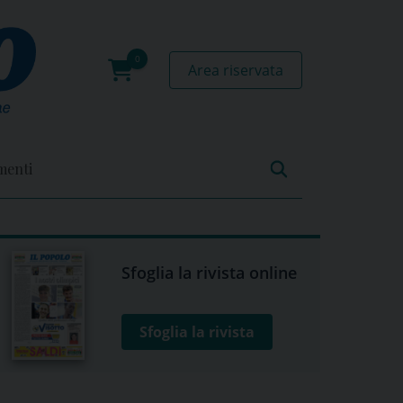
Area riservata
0
prodotti
menti
Sfoglia la rivista online
Sfoglia la rivista