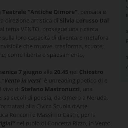
S
 Teatrale “Antiche Dimore”
, pensata e
a direzione artistica di
Silvia Lorusso Dal
 al tema VENTO, prosegue una ricerca
0
e sulla loro capacità di diventare metafora
invisibile che muove, trasforma, scuote;
e; come libertà e spaesamento,
0
enica 7 giugno
alle
20.45
nel
Chiostro
, “
Vento in versi
” è unreading poetico di e
l vivo di
Stefano Mastronuzzi
, una
versa secoli di poesia, da Omero a Neruda.
 formatasi alla Civica Scuola d’Arte
uca Ronconi e Massimo Castri, per la
igini”
nel ruolo di Concetta Rizzo, in Vento