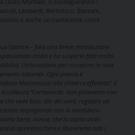
l già citato Montale, si susseguiranno i
coli, Leopardi, Bertolucci, Bassani,
 Turoldo e anche un cantautore come
ua l’attrice
– farò una breve introduzione
ppassionato molto e ho scoperto fatti molto
pubblico. Un’occasione per riscoprire la rosa
elemento naturale. Ogni poesia è
fano Mastronuzzi alla chitarra effettata”. E
per eccellenza “Certamente. Non potevamo non
a che vede Eolo, dio dei venti, regalare ad
. Essendo imprigionati non lo avrebbero
piamo bene, invece, che la storia andò
inai apriremo l’otre e libereremo tutti i