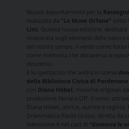
Nuovo appuntamento per la
Rassegna
realizzata da
“Le Muse Orfane”
sotto l
Linz
. Questa nuova edizione, dedicata
incentrata sugli elementi della natura 
del nostro tempo. Il vento come forza 
come memoria che attraversa le epoch
desiderio.
E lo spettacolo che andrà in scena
dom
della Biblioteca Civica di Pordenone
con
Diana Höbel
, musiche originali da
produzione Ferrara Off. Il vento attra
Diana Höbel, attrice, autrice e regista,
Drammatica Paolo Grassi, diretta da L
televisione è nel cast di
“Gomorra le or