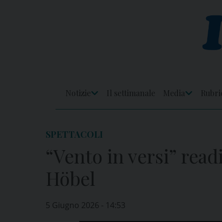
Skip
to
content
Notizie
Il settimanale
Media
Rubri
Apri
Apri
Menu
Menu
SPETTACOLI
“Vento in versi” rea
Höbel
5 Giugno 2026 - 14:53