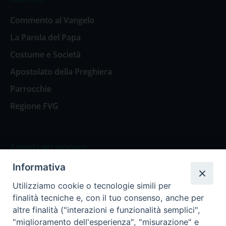
Commento al Vangelo
La Parola del Papa
Costume e Società
Apostolato della Preghiera
Parrocchie
Regione FVG
Agenda del vescovo
Informativa
Agenda del vescovo
Utilizziamo cookie o tecnologie simili per
finalità tecniche e, con il tuo consenso, anche per
altre finalità ("interazioni e funzionalità semplici",
"miglioramento dell'esperienza", "misurazione" e
Privacy Policy
Trasparenza