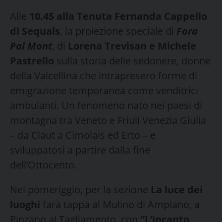
Alle
10.45 alla Tenuta Fernanda Cappello
di Sequals
, la proiezione speciale di
Fora
Pal Mont
, di
Lorena Trevisan e Michele
Pastrello
sulla storia delle sedonere, donne
della Valcellina che intrapresero forme di
emigrazione temporanea come venditrici
ambulanti. Un fenomeno nato nei paesi di
montagna tra Veneto e Friuli Venezia Giulia
– da Claut a Cimolais ed Erto – e
sviluppatosi a partire dalla fine
dell’Ottocento.
Nel pomeriggio, per la sezione
La luce dei
luoghi
farà tappa al Mulino di Ampiano, a
Pinzano al Tagliamento, con
“L’incanto