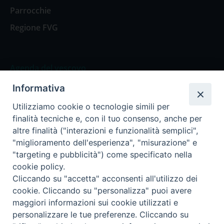
Parrocchie
Regione FVG
Agenda del vescovo
Informativa
Agenda del vescovo
Utilizziamo cookie o tecnologie simili per
finalità tecniche e, con il tuo consenso, anche per
altre finalità ("interazioni e funzionalità semplici",
"miglioramento dell'esperienza", "misurazione" e
Privacy Policy
Trasparenza
"targeting e pubblicità") come specificato nella
cookie policy.
Termini e Condizioni
Cliccando su "accetta" acconsenti all'utilizzo dei
cookie. Cliccando su "personalizza" puoi avere
maggiori informazioni sui cookie utilizzati e
Informativa per il trattamento dei dati personali
personalizzare le tue preferenze. Cliccando su