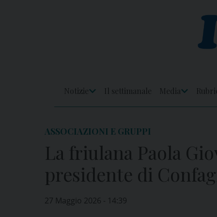
Skip
to
content
Notizie
Il settimanale
Media
Rubri
Apri
Apri
Menu
Menu
ASSOCIAZIONI E GRUPPI
La friulana Paola Gio
presidente di Confa
27 Maggio 2026 - 14:39