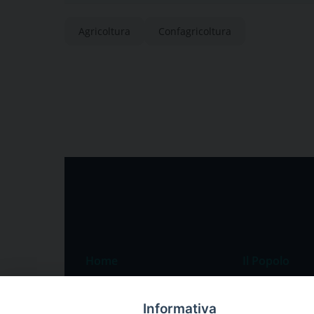
Agricoltura
Confagricoltura
Home
Il Popolo
Speciali
Il settimanale
Informativa
Pordenone
Chi siamo