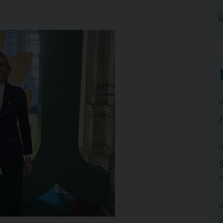
0
A
0
0