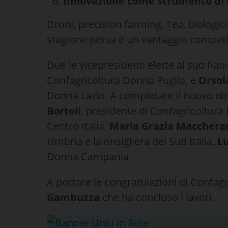
Innovazione come strumento di
Droni, precision farming, Tea, biologic
stagione persa è un vantaggio competiti
Due le vicepresidenti elette al suo fian
Confagricoltura Donna Puglia, e
Orsol
Donna Lazio. A completare il nuovo diret
Bortoli
, presidente di Confagricoltura
Centro Italia,
Maria Grazia Macchera
Umbria e la onsigliera del Sud Italia,
Lu
Donna Campania.
A portare le congratulazioni di Confagr
Gambuzza
che ha concluso i lavori.