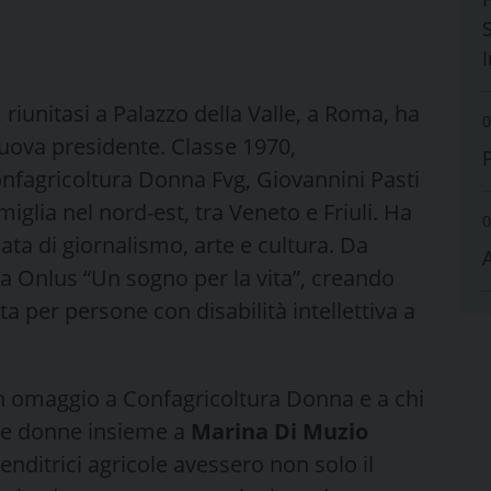
S
iunitasi a Palazzo della Valle, a Roma, ha
0
ova presidente. Classe 1970,
onfagricoltura Donna Fvg, Giovannini Pasti
miglia nel nord-est, tra Veneto e Friuli. Ha
0
ata di giornalismo, arte e cultura. Da
la Onlus “Un sogno per la vita”, creando
lta per persone con disabilità intellettiva a
un omaggio a Confagricoltura Donna e a chi
une donne insieme a
Marina Di Muzio
enditrici agricole avessero non solo il