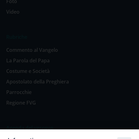
Foto
Video
Rubriche
Commento al Vangelo
La Parola del Papa
Costume e Società
Apostolato della Preghiera
Parrocchie
Regione FVG
Agenda del vescovo