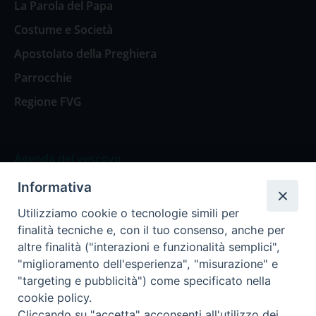
La Parola del Papa
Costume e Società
Apostolato della Preghiera
Parrocchie
Regione FVG
Agenda del vescovo
Informativa
Agenda del vescovo
Utilizziamo cookie o tecnologie simili per
finalità tecniche e, con il tuo consenso, anche per
altre finalità ("interazioni e funzionalità semplici",
"miglioramento dell'esperienza", "misurazione" e
Privacy Policy
Trasparenza
"targeting e pubblicità") come specificato nella
cookie policy.
Termini e Condizioni
Cliccando su "accetta" acconsenti all'utilizzo dei