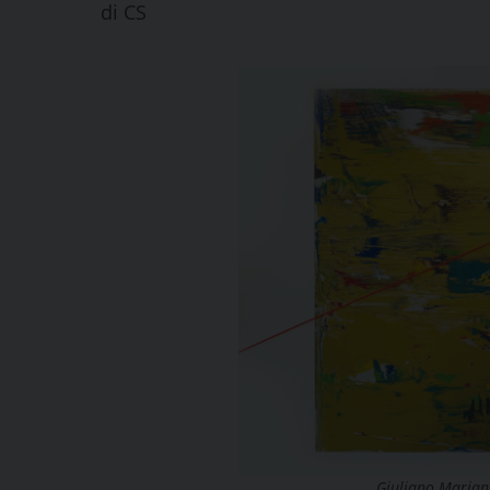
di
CS
Giuliano Marian