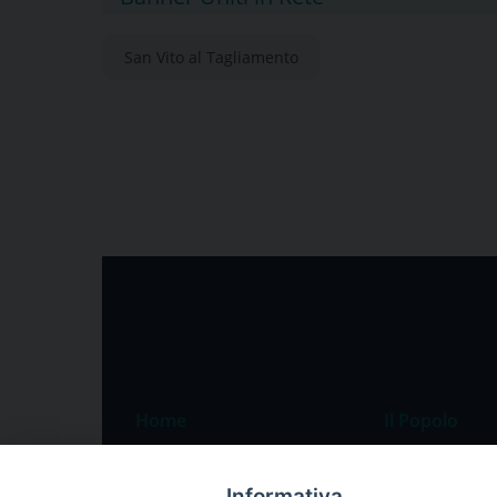
San Vito al Tagliamento
Home
Il Popolo
Speciali
Il settimanale
Informativa