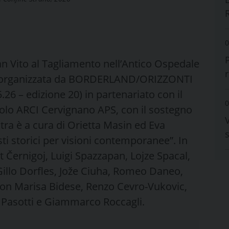
0
n Vito al Tagliamento nell’Antico Ospedale
 organizzata da BORDERLAND/ORIZZONTI
6 – edizione 20) in partenariato con il
0
olo ARCI Cervignano APS, con il sostegno
V
stra è a cura di Orietta Masin ed Eva
s
ti storici per visioni contemporanee”. In
 Černigoj, Luigi Spazzapan, Lojze Spacal,
Gillo Dorfles, Jože Ciuha, Romeo Daneo,
con Marisa Bidese, Renzo Cevro-Vukovic,
i Pasotti e Giammarco Roccagli.