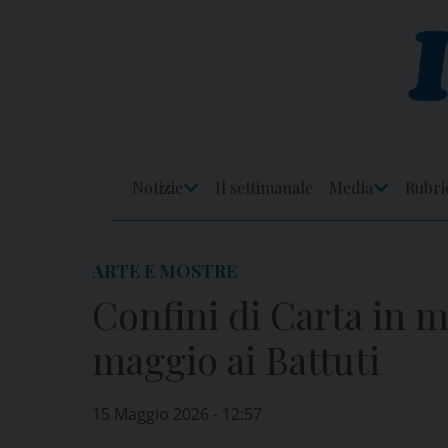
Skip
to
content
Notizie
Il settimanale
Media
Rubri
Apri
Apri
Menu
Menu
ARTE E MOSTRE
Confini di Carta in m
maggio ai Battuti
15 Maggio 2026 - 12:57