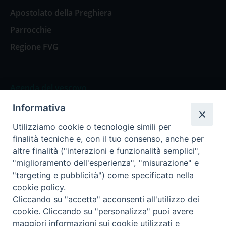
Apostolato della Preghiera
Parrocchie
Regione FVG
Agenda del vescovo
Informativa
Agenda del vescovo
Utilizziamo cookie o tecnologie simili per
finalità tecniche e, con il tuo consenso, anche per
altre finalità ("interazioni e funzionalità semplici",
"miglioramento dell'esperienza", "misurazione" e
Privacy Policy
Trasparenza
"targeting e pubblicità") come specificato nella
cookie policy.
Termini e Condizioni
Cliccando su "accetta" acconsenti all'utilizzo dei
cookie. Cliccando su "personalizza" puoi avere
maggiori informazioni sui cookie utilizzati e