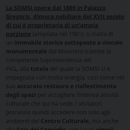
La SOMSI opera dal 1889 in Palazzo
Gregoris, dimora nobiliare del XVII secolo
di cui è proprietaria di un’ampia
porzione
(ampliata nel 1981): si tratta di
un
immobile storico sottoposto a vincolo
monumentale
dal Ministero tramite la
competente Soprintendenza del
FVG
,
alla
tutela
del quale la SOMSI si è
impegnata con molta energia, così come nel
suo
accurato restauro e riallestimento
degli spazi
per accogliere l’intensa attività
culturale che qui ha sede. I visitatori
potranno quindi accedere non solo agli
ambienti del
Centro Culturale,
ma anche
alla
Sala del Consiglio
, con i suoi
cimeli