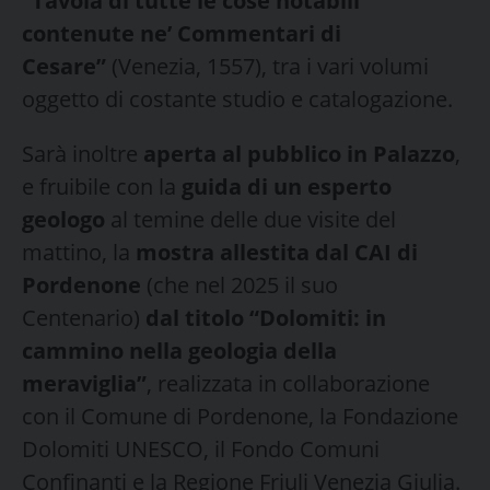
“Tavola di tutte le cose notabili
contenute ne’ Commentari di
Cesare”
(Venezia, 1557), tra i vari volumi
oggetto di costante studio e catalogazione.
Sarà inoltre
aperta al pubblico in Palazzo
,
e fruibile con la
guida di un esperto
geologo
al temine delle due visite del
mattino, la
mostra allestita dal CAI di
Pordenone
(che nel 2025 il suo
Centenario)
dal titolo “Dolomiti: in
cammino nella geologia della
meraviglia”
, realizzata in collaborazione
con il Comune di Pordenone, la Fondazione
Dolomiti UNESCO, il Fondo Comuni
Confinanti e la Regione Friuli Venezia Giulia.