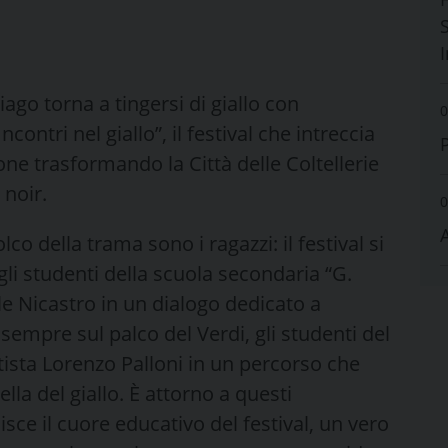
S
o torna a tingersi di giallo con
0
contri nel giallo”, il festival che intreccia
one trasformando la Città delle Coltellerie
 noir.
0
co della trama sono i ragazzi: il festival si
 gli studenti della scuola secondaria “G.
le Nicastro in un dialogo dedicato a
 sempre sul palco del Verdi, gli studenti del
ttista Lorenzo Palloni in un percorso che
la del giallo. È attorno a questi
sce il cuore educativo del festival, un vero