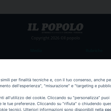
Copyright 2026 ©Il popolo
Media
Rubriche
Foto
Commento al
Video
La Parola del
Costume e So
imili per finalità tecniche e, con il tuo consenso, anche per 
amento dell'esperienza", "misurazione" e "targeting e pubbli
Apostolato de
Parrocchie
i all'utilizzo dei cookie. Cliccando su "personalizza" puoi
Regione FVG
re le tue preferenze. Cliccando su "rifiuta" o chiudendo que
okie tecnici. Ulteriori informazioni sono disponibili nella
coo