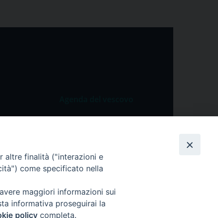
Agenda del vescovo
 Vangelo
Agenda del vescovo
 Papa
cietà
altre finalità ("interazioni e
cità") come specificato nella
lla Preghiera
 avere maggiori informazioni sui
sta informativa proseguirai la
kie policy
completa.