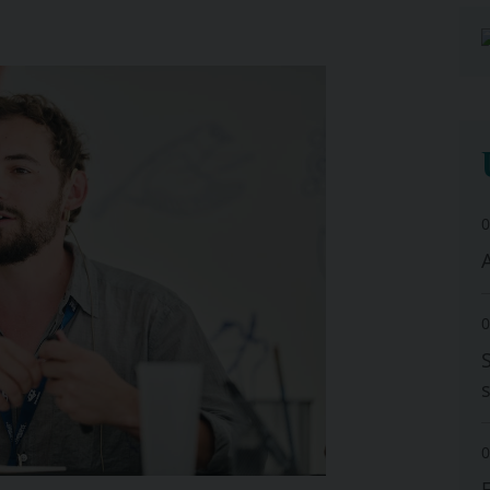
0
A
0
0