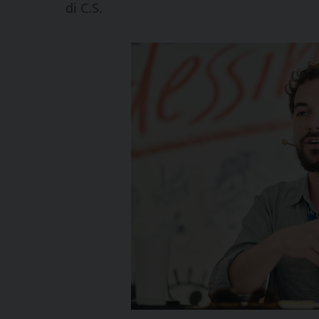
di
C.S.