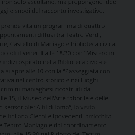
ani non solo ascoltano, ma propongono idee
gi e snodi del racconto investigativo.
i prende vita un programma di quattro
puntamenti diffusi tra Teatro Verdi,
rie, Castello di Maniago e Biblioteca civica.
iccoli il venerdì alle 18.30 con “Mistero in
 e indizi ospitato nella Biblioteca civica e
a si apre alle 10 con la “Passeggiata con
tiva nel centro storico e nei luoghi
 crimini maniaghesi ricostruiti da
e 15, il Museo dell’Arte fabbrile e delle
 sensoriale “A fil di lama”, la visita
ne Italiana Ciechi e Ipovedenti, arricchita
one Teatro Maniago e dal coordinamento
to, alle 15.30 nel Ridotto del Teatro