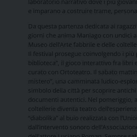
laboratorio narrativo dove i più giov
e imparano a costruire trame, personag
Da questa partenza dedicata ai ragazz
giorni che anima Maniago con undici ap
Museo dell’Arte fabbrile e delle coltelle
Il festival prosegue coinvolgendo i più p
biblioteca”, il gioco interattivo fra libri
curato con Ortoteatro. Il sabato mattin
mistero”, una camminata ludico-esplora
simbolo della città per scoprire antichi
documenti autentici. Nel pomeriggio, all
coltellerie diventa teatro dell’esperienza
“diabolika” al buio realizzata con l’Unio
dall’intervento sonoro dell’Associazi
dell’attore Luciano Roman. Sempre saba