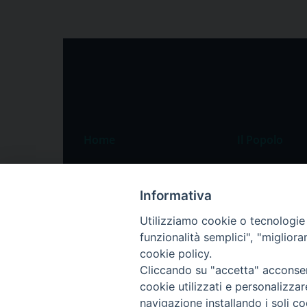
Home
Il Popolo
Speciali
Il settimanale
Pordenone
Chi siamo
Informativa
Portogruaro
La redazione
Utilizziamo cookie o tecnologie s
funzionalità semplici", "miglior
Friuli Occidentale
Pubblicità
cookie policy.
Veneto Orientale
Cliccando su "accetta" acconsent
Diocesi
cookie utilizzati e personalizza
navigazione installando i soli co