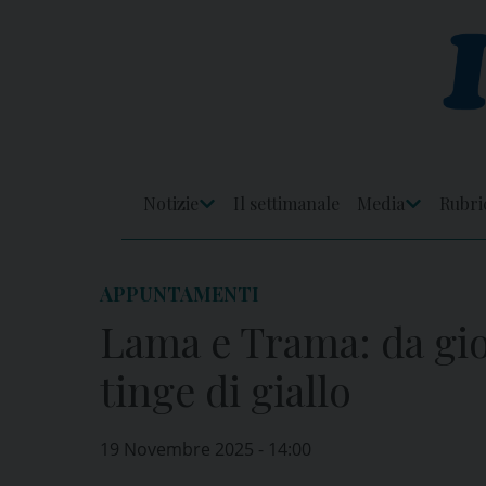
Skip
to
content
Notizie
Il settimanale
Media
Rubri
Apri
Apri
Menu
Menu
APPUNTAMENTI
Lama e Trama: da gio
tinge di giallo
19 Novembre 2025 - 14:00