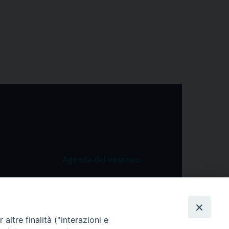
Agenda del vescovo
 Vangelo
Agenda del vescovo
 Papa
cietà
altre finalità ("interazioni e