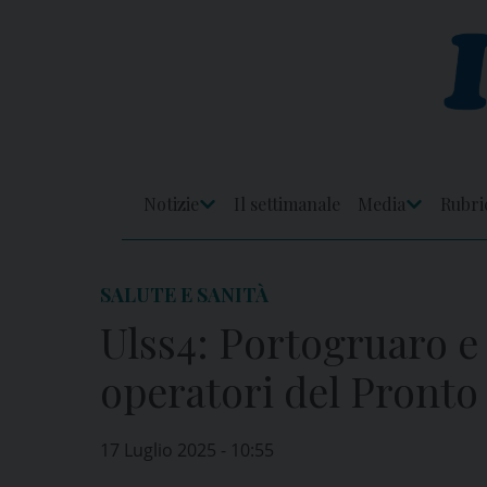
Skip
to
content
Notizie
Il settimanale
Media
Rubri
Apri
Apri
Menu
Menu
SALUTE E SANITÀ
Ulss4: Portogruaro e
operatori del Pronto
17 Luglio 2025 - 10:55