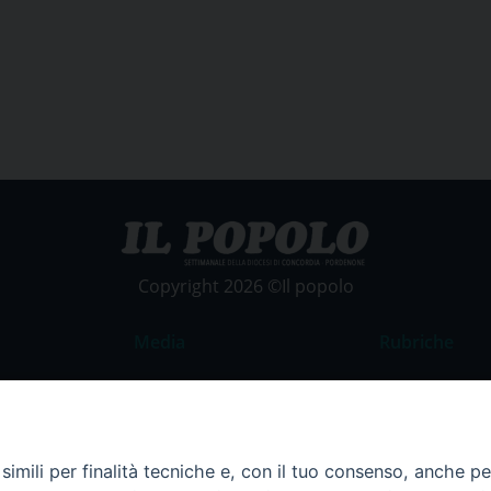
Copyright 2026 ©Il popolo
Media
Rubriche
Foto
Commento al
Video
La Parola del
Costume e So
imili per finalità tecniche e, con il tuo consenso, anche per 