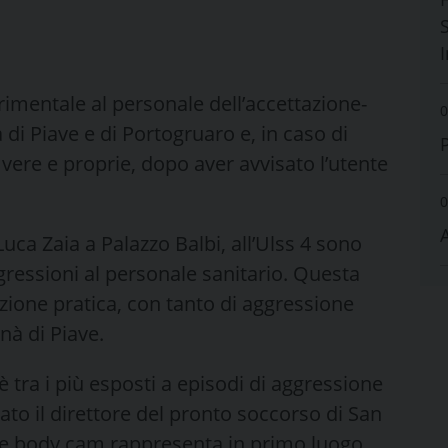
S
rimentale al personale dell’accettazione-
0
di Piave e di Portogruaro e, in caso di
vere e proprie, dopo aver avvisato l’utente
0
ca Zaia a Palazzo Balbi, all’Ulss 4 sono
gressioni al personale sanitario. Questa
zione pratica, con tanto di aggressione
nà di Piave.
è tra i più esposti a episodi di aggressione
to il direttore del pronto soccorso di San
le body cam rappresenta in primo luogo