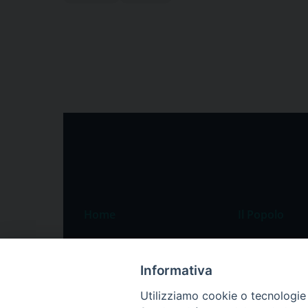
Home
Il Popolo
Speciali
Il settimanale
Pordenone
Chi siamo
Informativa
Portogruaro
La redazione
Utilizziamo cookie o tecnologie s