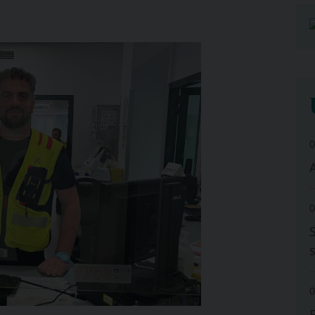
0
A
0
0