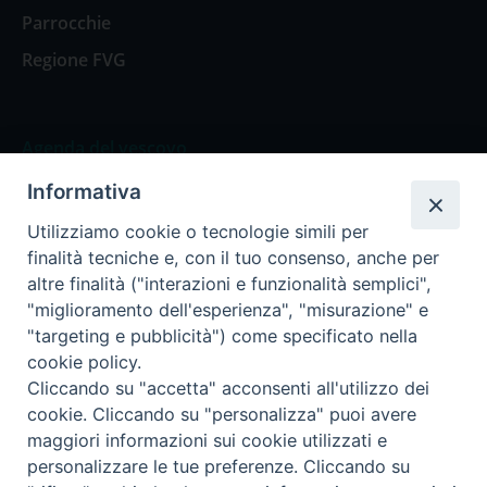
Parrocchie
Regione FVG
Agenda del vescovo
Informativa
Agenda del vescovo
Utilizziamo cookie o tecnologie simili per
finalità tecniche e, con il tuo consenso, anche per
altre finalità ("interazioni e funzionalità semplici",
"miglioramento dell'esperienza", "misurazione" e
Privacy Policy
Trasparenza
"targeting e pubblicità") come specificato nella
cookie policy.
Termini e Condizioni
Cliccando su "accetta" acconsenti all'utilizzo dei
cookie. Cliccando su "personalizza" puoi avere
maggiori informazioni sui cookie utilizzati e
Informativa per il trattamento dei dati personali
personalizzare le tue preferenze. Cliccando su