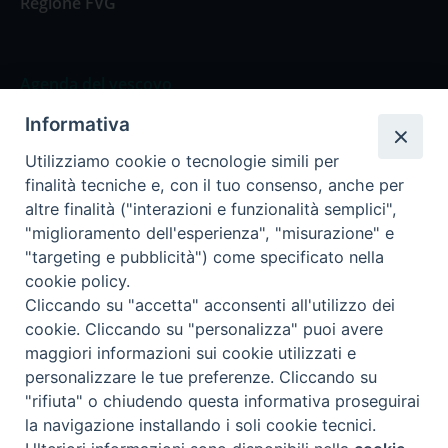
Regione FVG
Agenda del vescovo
Informativa
Agenda del vescovo
Utilizziamo cookie o tecnologie simili per
finalità tecniche e, con il tuo consenso, anche per
altre finalità ("interazioni e funzionalità semplici",
"miglioramento dell'esperienza", "misurazione" e
Privacy Policy
Trasparenza
"targeting e pubblicità") come specificato nella
cookie policy.
Termini e Condizioni
Cliccando su "accetta" acconsenti all'utilizzo dei
cookie. Cliccando su "personalizza" puoi avere
maggiori informazioni sui cookie utilizzati e
Informativa per il trattamento dei dati personali
personalizzare le tue preferenze. Cliccando su
"rifiuta" o chiudendo questa informativa proseguirai
la navigazione installando i soli cookie tecnici.
Cookie Policy