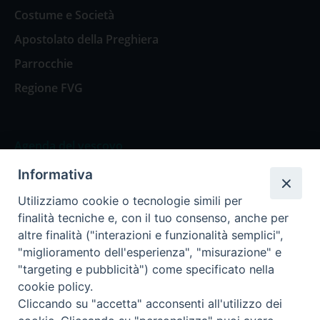
Costume e Società
Apostolato della Preghiera
Parrocchie
Regione FVG
Agenda del vescovo
Informativa
Agenda del vescovo
Utilizziamo cookie o tecnologie simili per
finalità tecniche e, con il tuo consenso, anche per
altre finalità ("interazioni e funzionalità semplici",
"miglioramento dell'esperienza", "misurazione" e
Privacy Policy
Trasparenza
"targeting e pubblicità") come specificato nella
cookie policy.
Termini e Condizioni
Cliccando su "accetta" acconsenti all'utilizzo dei